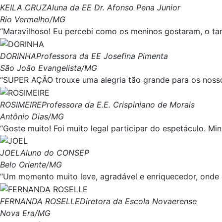
KEILA CRUZ
Aluna da EE Dr. Afonso Pena Junior
Rio Vermelho/MG
“Maravilhoso! Eu percebi como os meninos gostaram, o tant
DORINHA
Professora da EE Josefina Pimenta
São João Evangelista/MG
“SUPER AÇÃO trouxe uma alegria tão grande para os nosso
ROSIMEIRE
Professora da E.E. Crispiniano de Morais
Antônio Dias/MG
“Goste muito! Foi muito legal participar do espetáculo. Min
JOEL
Aluno do CONSEP
Belo Oriente/MG
“Um momento muito leve, agradável e enriquecedor, onde
FERNANDA ROSELLE
Diretora da Escola Novaerense
Nova Era/MG