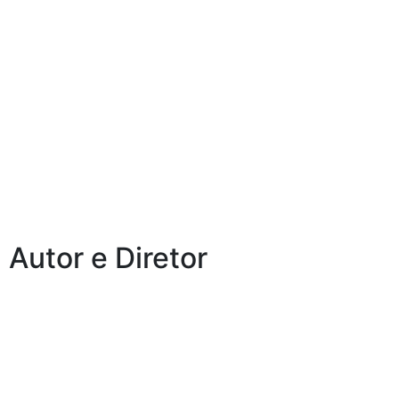
Danilo Amaro
Estreando na Cia Atores de Mar’. No
espetáculo, interpreta ELEFANTE.
Autor e Diretor