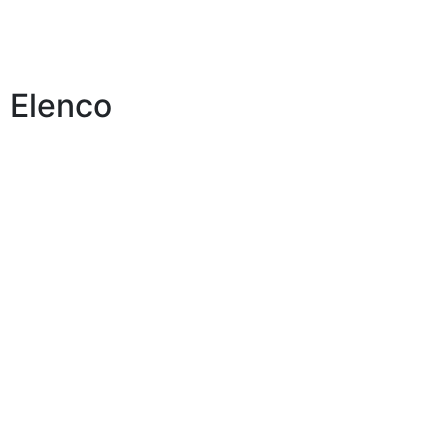
de Mar’ há 22 anos.
Elenco
Iasmim Caetano
Estreando na Cia Atores de Mar’. No
espetáculo, interpreta FORMIGA.