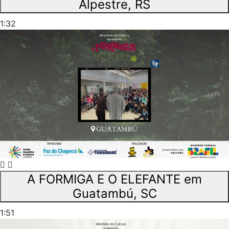
Alpestre, RS
1:32
A FORMIGA E O ELEFANTE em
Guatambú, SC
1:51